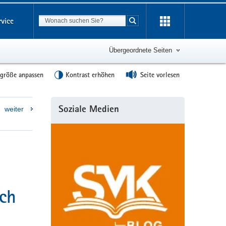
Suchbegriff
rvice
Suche starten
Übergeordnete Seiten
tgröße anpassen
Kontrast erhöhen
Seite vorlesen
Weitere
weiter
Soziale Medien
Information
uch