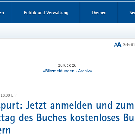
reifende
en
Politik und Verwaltung
Themen
Se
Schrif
zurück zu
»Blitzmeldungen - Archiv«
 16:00 Uhr
purt: Jetzt anmelden und zum
tag des Buches kostenloses B
ern