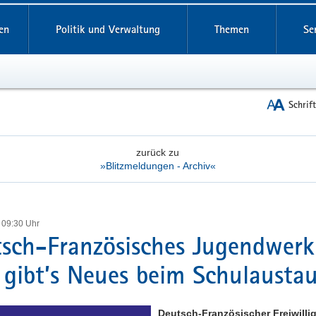
reifende
en
Politik und Verwaltung
Themen
Se
Schrif
zurück zu
»Blitzmeldungen - Archiv«
 09:30 Uhr
sch-Französisches Jugendwerk
gibt’s Neues beim Schulausta
Deutsch-Französischer Freiwilli