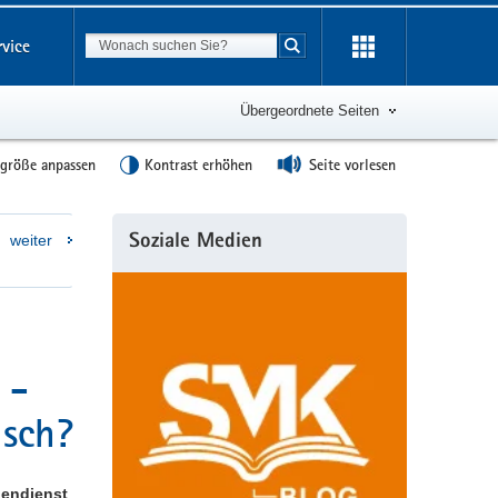
Suchbegriff
rvice
Suche starten
Übergeordnete Seiten
tgröße anpassen
Kontrast erhöhen
Seite vorlesen
Weitere
weiter
Soziale Medien
Information
 -
usch?
gendienst