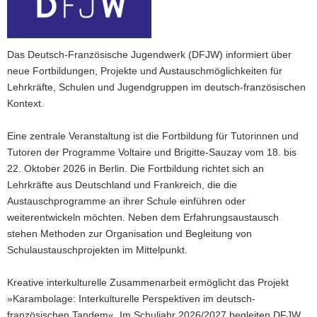
a
v
i
Das Deutsch-Französische Jugendwerk (DFJW) informiert über
g
neue Fortbildungen, Projekte und Austauschmöglichkeiten für
a
Lehrkräfte, Schulen und Jugendgruppen im deutsch-französischen
t
Kontext.
i
o
Eine zentrale Veranstaltung ist die Fortbildung für Tutorinnen und
n
Tutoren der Programme Voltaire und Brigitte-Sauzay vom 18. bis
22. Oktober 2026 in Berlin. Die Fortbildung richtet sich an
Lehrkräfte aus Deutschland und Frankreich, die die
Austauschprogramme an ihrer Schule einführen oder
weiterentwickeln möchten. Neben dem Erfahrungsaustausch
stehen Methoden zur Organisation und Begleitung von
Schulaustauschprojekten im Mittelpunkt.
Kreative interkulturelle Zusammenarbeit ermöglicht das Projekt
»Karambolage: Interkulturelle Perspektiven im deutsch-
französischen Tandem«. Im Schuljahr 2026/2027 begleiten DFJW