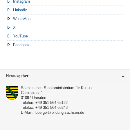
Instagram
LinkedIn
WhatsApp
X
YouTube
Facebook
Footer-
Herausgeber
Bereich
Sächsisches Staatsministerium für Kultus
Carolaplatz 1
01097
Dresden
Telefon:
+49 351 564-65122
Telefax:
+49 351 564-66248
E-Mail:
buerger@bildung.sachsen.de