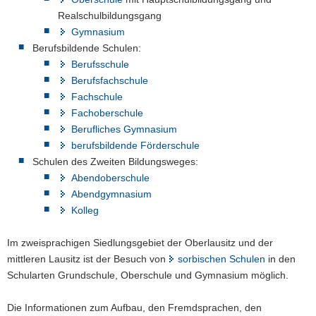
Realschulbildungsgang
a
Gymnasium
v
Berufsbildende Schulen:
i
Berufsschule
g
Berufsfachschule
a
Fachschule
t
Fachoberschule
i
Berufliches Gymnasium
o
berufsbildende Förderschule
n
Schulen des Zweiten Bildungsweges:
Abendoberschule
Abendgymnasium
Kolleg
Im zweisprachigen Siedlungsgebiet der Oberlausitz und der
mittleren Lausitz ist der Besuch von
sorbischen Schulen
in den
Schularten Grundschule, Oberschule und Gymnasium möglich.
Die Informationen zum Aufbau, den Fremdsprachen, den