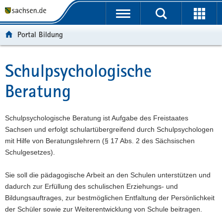
P
P
H
W
F
o
o
a
e
o
r
r
u
i
o
Portal Bildung
t
t
p
t
t
a
a
t
e
e
l
l
i
r
r
Schulpsychologische
Hauptinhalt
ü
n
n
e
-
Beratung
b
a
h
I
B
e
v
a
n
e
r
i
l
f
r
Schulpsychologische Beratung ist Aufgabe des Freistaates
g
g
t
o
e
Sachsen und erfolgt schulartübergreifend durch Schulpsychologen
r
a
r
i
mit Hilfe von Beratungslehrern (§ 17 Abs. 2 des Sächsischen
e
t
m
c
Schulgesetzes).
i
i
a
h
f
o
t
Sie soll die pädagogische Arbeit an den Schulen unterstützen und
e
n
i
dadurch zur Erfüllung des schulischen Erziehungs- und
n
o
Bildungsauftrages, zur bestmöglichen Entfaltung der Persönlichkeit
d
n
der Schüler sowie zur Weiterentwicklung von Schule beitragen.
e
N