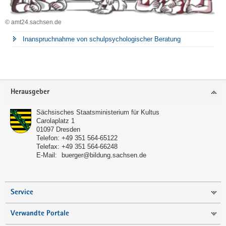
© amt24.sachsen.de
Inanspruchnahme von schulpsychologischer Beratung
Footer-
Herausgeber
Bereich
Sächsisches Staatsministerium für Kultus
Carolaplatz 1
01097
Dresden
Telefon:
+49 351 564-65122
Telefax:
+49 351 564-66248
E-Mail:
buerger@bildung.sachsen.de
Service
Verwandte Portale