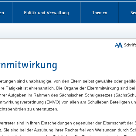
reifende
en
Politik und Verwaltung
Themen
Se
Schrif
rnmitwirkung
t
retungen sind unabhängige, von den Eltern selbst gewählte oder gebild
re Tätigkeit ist ehrenamtlich. Die Organe der Elternmitwirkung sind bei
 ihrer Aufgaben im Rahmen des Sächsischen Schulgesetzes (SächsSch
nmitwirkungsverordnung (EMVO) von allen am Schulleben Beteiligten u
ichtsbehörden zu unterstützen.
vertreter sind in ihren Entscheidungen gegenüber der Elternschaft der 
et. Sie sind bei der Ausübung ihrer Rechte frei von Weisungen durch Sc