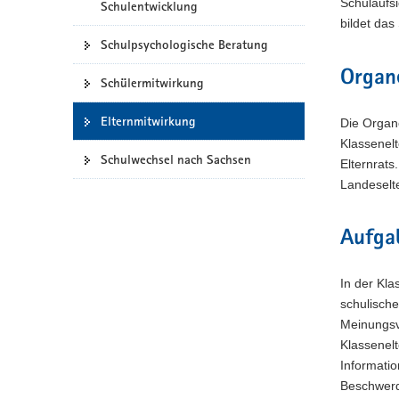
Schulaufs
Schulentwicklung
a
bildet da
v
Schulpsychologische Beratung
i
Organ
g
Schülermitwirkung
a
Elternmitwirkung
t
Die Organ
i
Klassenelt
Schulwechsel nach Sachsen
o
Elternrats
n
Landeselte
Aufgab
In der Kl
schulische
Meinungsv
Klassenelt
Informatio
Beschwerd