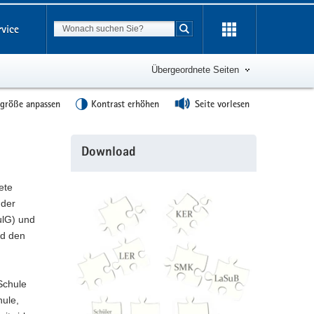
Suchbegriff
rvice
Suche starten
Übergeordnete Seiten
tgröße anpassen
Kontrast erhöhen
Seite vorlesen
Weitere
Download
Information
ete
 der
ulG) und
nd den
Schule
hule,