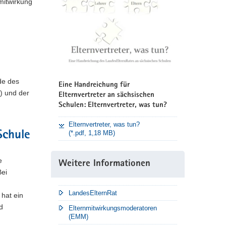
mitwirkung
de des
Eine Handreichung für
R) und der
Elternvertreter an sächsischen
Schulen: Elternvertreter, was tun?
Elternvertreter, was tun?
(*.pdf, 1,18 MB)
Schule
e
Weitere Informationen
Bei
LandesElternRat
hat ein
d
Elternmitwirkungsmoderatoren
(EMM)