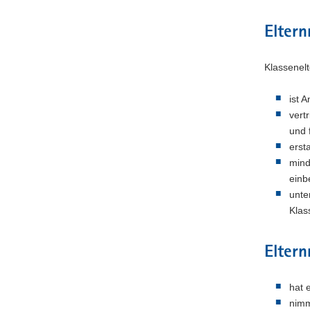
Eltern
Klassenel
ist 
vert
und 
erst
mind
einb
unte
Klas
Eltern
hat 
nimm