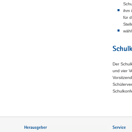
Schu
ihm 
für 
Stel
wähl
Schul
Der Schulk
und vier V
Vorsitzend
Schülerver
Schulkonfe
Footer-
Bereich
Herausgeber
Service