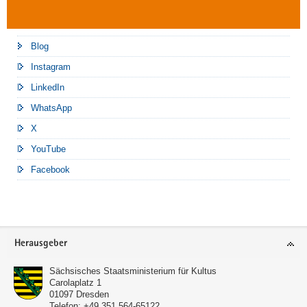
Blog
Instagram
LinkedIn
WhatsApp
X
YouTube
Facebook
Footer-
Herausgeber
Bereich
Sächsisches Staatsministerium für Kultus
Carolaplatz 1
01097
Dresden
Telefon:
+49 351 564-65122