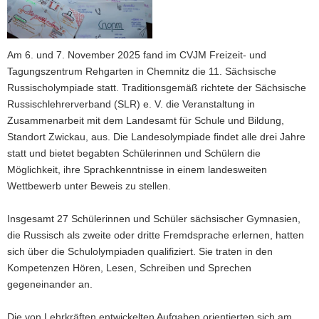
a
v
i
Am 6. und 7. November 2025 fand im CVJM Freizeit- und
g
Tagungszentrum Rehgarten in Chemnitz die
11. Sächsische
a
Russischolympiade
statt. Traditionsgemäß richtete der
Sächsische
t
Russischlehrerverband (SLR) e. V.
die Veranstaltung in
i
Zusammenarbeit mit dem
Landesamt für Schule und Bildung,
o
Standort Zwickau
, aus. Die Landesolympiade findet alle drei Jahre
n
statt und bietet begabten Schülerinnen und Schülern die
Möglichkeit, ihre Sprachkenntnisse in einem landesweiten
Wettbewerb unter Beweis zu stellen.
Insgesamt
27 Schülerinnen und Schüler
sächsischer Gymnasien,
die Russisch als zweite oder dritte Fremdsprache erlernen, hatten
sich über die Schulolympiaden qualifiziert. Sie traten in den
Kompetenzen
Hören, Lesen, Schreiben und Sprechen
gegeneinander an.
Die von Lehrkräften entwickelten Aufgaben orientierten sich am