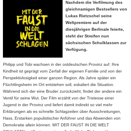
Nachdem die Verfilmung des
a
gleichnamigen Bestsellers von
v
Lukas Rietzschel seine
i
Weltpremiere auf der
g
diesjährigen Berlinale feierte,
a
steht der Streifen nun
t
sächsischen Schulklassen zur
i
Verfügung.
o
n
Philipp und Tobi wachsen in der ostdeutschen Provinz auf. Ihre
Kindheit ist geprägt vom Zerfall der eigenen Familie und von der
Perspektivlosigkeit einer ganzen Region. Als Jahre später ein
Flüchtlingsheim im Ort entstehen soll, eskaliert die Situation.
Während sich der eine Bruder zurückzieht, findet der andere ein
Ventil für seine Wut. Der Film erzählt von der Tristesse einer
Jugend in der Provinz und liefert damit indirekt so viel mehr
Erklärungen als es schnelle Schlagzeilen über Ausschreitungen,
Hass, Erstarken populistischer Anführer und das Abwenden von
Demokratie allein können. MIT DER FAUST IN DIE WELT