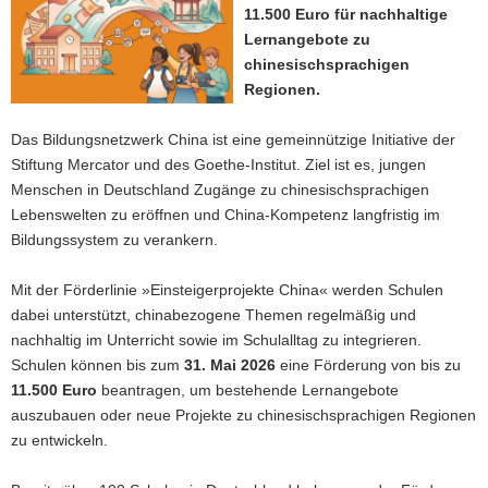
11.500 Euro für nachhaltige
a
Lernangebote zu
v
chinesischsprachigen
i
Regionen.
g
a
Das Bildungsnetzwerk China ist eine gemeinnützige Initiative der
t
Stiftung Mercator
und des
Goethe-Institut
. Ziel ist es, jungen
i
Menschen in Deutschland Zugänge zu chinesischsprachigen
o
Lebenswelten zu eröffnen und China-Kompetenz langfristig im
n
Bildungssystem zu verankern.
Mit der Förderlinie »Einsteigerprojekte China« werden Schulen
dabei unterstützt, chinabezogene Themen regelmäßig und
nachhaltig im Unterricht sowie im Schulalltag zu integrieren.
Schulen können bis zum
31. Mai 2026
eine Förderung von bis zu
11.500 Euro
beantragen, um bestehende Lernangebote
auszubauen oder neue Projekte zu chinesischsprachigen Regionen
zu entwickeln.