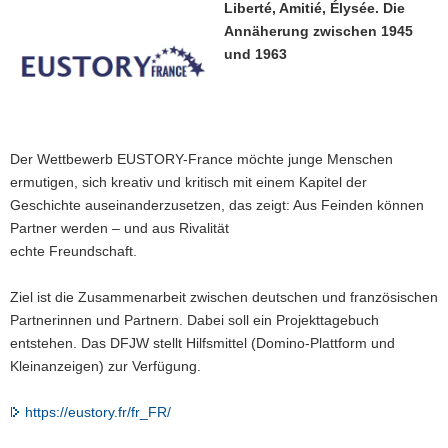
Liberté, Amitié, Élysée. Die
a
Annäherung zwischen 1945
v
und 1963
i
g
a
t
Der Wettbewerb EUSTORY-France möchte junge Menschen
i
ermutigen, sich kreativ und kritisch mit einem Kapitel der
o
Geschichte auseinanderzusetzen, das zeigt: Aus Feinden können
n
Partner werden – und aus Rivalität
echte Freundschaft.
Ziel ist die Zusammenarbeit zwischen deutschen und französischen
Partnerinnen und Partnern. Dabei soll ein Projekttagebuch
entstehen. Das DFJW stellt Hilfsmittel (Domino-Plattform und
Kleinanzeigen) zur Verfügung.
https://eustory.fr/fr_FR/