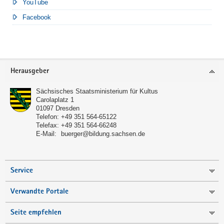
YouTube
Facebook
Footer-
Herausgeber
Bereich
Sächsisches Staatsministerium für Kultus
Carolaplatz 1
01097
Dresden
Telefon:
+49 351 564-65122
Telefax:
+49 351 564-66248
E-Mail:
buerger@bildung.sachsen.de
Service
Verwandte Portale
Seite empfehlen