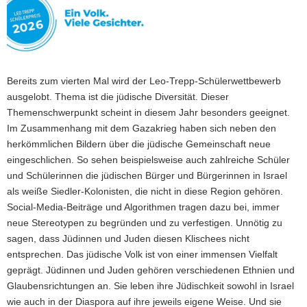
a
v
i
g
a
Bereits zum vierten Mal wird der Leo-Trepp-Schülerwettbewerb
t
ausgelobt. Thema ist die jüdische Diversität. Dieser
i
Themenschwerpunkt scheint in diesem Jahr besonders geeignet.
o
Im Zusammenhang mit dem Gazakrieg haben sich neben den
n
herkömmlichen Bildern über die jüdische Gemeinschaft neue
eingeschlichen. So sehen beispielsweise auch zahlreiche Schüler
und Schülerinnen die jüdischen Bürger und Bürgerinnen in Israel
als weiße Siedler-Kolonisten, die nicht in diese Region gehören.
Social-Media-Beiträge und Algorithmen tragen dazu bei, immer
neue Stereotypen zu begründen und zu verfestigen. Unnötig zu
sagen, dass Jüdinnen und Juden diesen Klischees nicht
entsprechen. Das jüdische Volk ist von einer immensen Vielfalt
geprägt. Jüdinnen und Juden gehören verschiedenen Ethnien und
Glaubensrichtungen an. Sie leben ihre Jüdischkeit sowohl in Israel
wie auch in der Diaspora auf ihre jeweils eigene Weise. Und sie