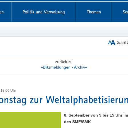
reifende
en
Politik und Verwaltung
Themen
Se
Schrif
zurück zu
»Blitzmeldungen - Archiv«
 13:00 Uhr
onstag zur Weltalphabetisieru
8. September von 9 bis 15 Uhr im
des SMF/SMK