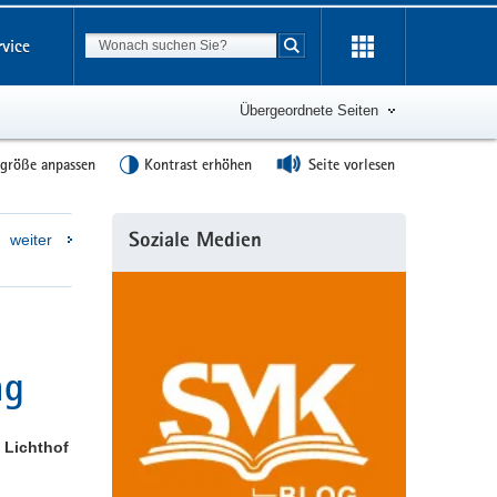
Suchbegriff
rvice
Suche starten
Übergeordnete Seiten
tgröße anpassen
Kontrast erhöhen
Seite vorlesen
Weitere
weiter
Soziale Medien
Information
ng
 Lichthof