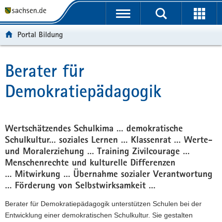
P
P
H
W
F
o
o
a
e
o
r
r
u
i
o
Portal Bildung
t
t
p
t
t
a
a
t
e
e
l
l
i
r
r
Berater für
Hauptinhalt
ü
n
n
e
-
Demokratiepädagogik
b
a
h
I
B
e
v
a
n
e
r
i
l
f
r
g
g
t
o
e
Wertschätzendes Schulkima … demokratische
r
a
r
i
Schulkultur… soziales Lernen … Klassenrat … Werte-
e
t
m
c
und Moralerziehung … Training Zivilcourage …
i
i
a
h
Menschenrechte und kulturelle Differenzen
f
o
t
… Mitwirkung … Übernahme sozialer Verantwortung
e
n
i
… Förderung von Selbstwirksamkeit …
n
o
d
n
Berater für Demokratiepädagogik unterstützen Schulen bei der
e
Entwicklung einer demokratischen Schulkultur. Sie gestalten
N