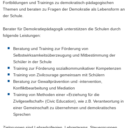
Fortbildungen und Trainings zu demokratisch-pädagogischen
a
Themen und beraten zu Fragen der Demokratie als Lebensform an
v
der Schule.
i
g
Berater für Demokratiepädagogik unterstützen die Schulen durch
a
folgende Leistungen:
t
i
Beratung und Training zur Förderung von
o
Selbstwirksamkeitsüberzeugung und Mitbestimmung der
n
Schüler in der Schule
Training zur Förderung sozialkommunikativer Kompetenzen
Training von Zivilcourage gemeinsam mit Schülern
Beratung zur Gewaltprävention und -intervention,
Konfliktbearbeitung und Mediation
Training von Methoden einer »Erziehung für die
Zivilgesellschaft« (Civic Education), wie z.B. Verantwortung in
einer Gemeinschaft zu übernehmen und demokratisches
Sprechen
Zielgruppen sind Lehrerkollegien, Lehrerteams, Steuergruppen,