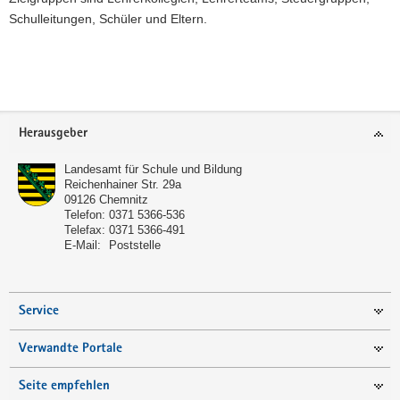
Schulleitungen, Schüler und Eltern.
Weitere
Information
Footer-
Herausgeber
Bereich
Landesamt für Schule und Bildung
Reichenhainer Str. 29a
09126
Chemnitz
Telefon:
0371 5366-536
Telefax:
0371 5366-491
E-Mail:
Poststelle
Service
Verwandte Portale
Seite empfehlen