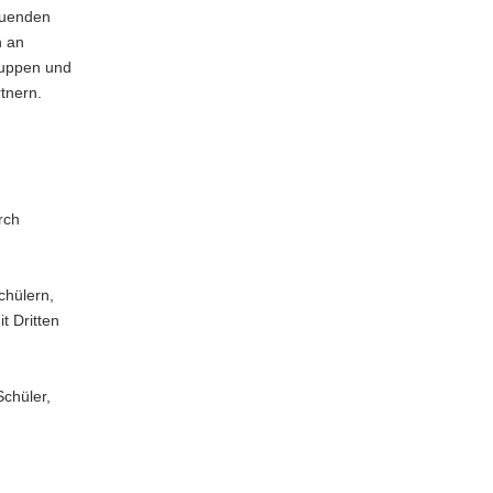
reuenden
n an
ruppen und
tnern.
rch
chülern,
t Dritten
Schüler,