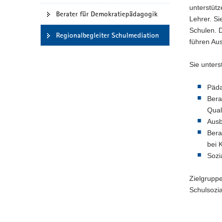
unterstütz
a
Berater für Demokratiepädagogik
Lehrer. Si
v
Schulen. D
i
Regionalbegleiter Schulmediation
führen Au
g
a
Sie unters
t
i
Päda
o
Bera
n
Qual
Ausb
Bera
bei 
Sozi
Zielgruppe
Schulsozia