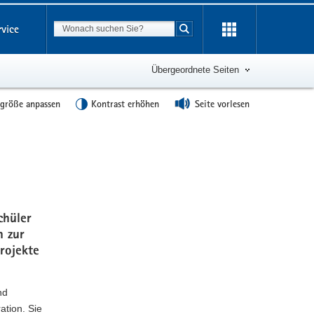
Suchbegriff
rvice
Suche starten
Übergeordnete Seiten
tgröße anpassen
Kontrast erhöhen
Seite vorlesen
Weitere
Information
chüler
n zur
rojekte
nd
ation. Sie