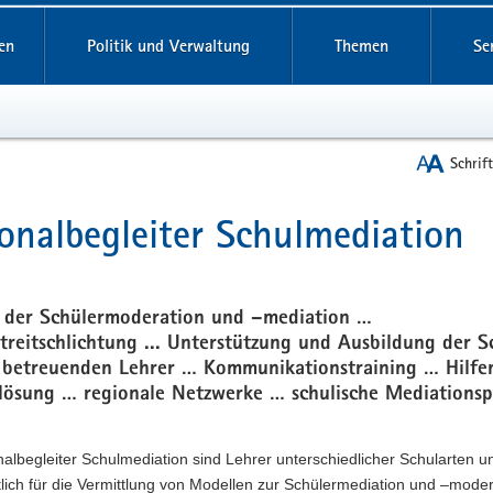
reifende
en
Politik und Verwaltung
Themen
Se
Schrif
onalbegleiter Schulmediation
t
 der Schülermoderation und –mediation …
treitschlichtung ... Unterstützung und Ausbildung der S
 betreuenden Lehrer … Kommunikationstraining … Hilfe
tlösung … regionale Netzwerke … schulische Mediationsp
albegleiter Schulmediation sind Lehrer unterschiedlicher Schularten u
lich für die Vermittlung von Modellen zur Schülermediation und –moder